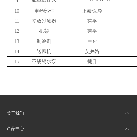
9
10
电器部件
正泰
/
海格
1
1
初效过滤器
莱孚
12
机架
莱孚
13
制冷剂
巨化
14
送风机
艾弗洛
15
不锈钢
水泵
捷升
关于我们
产品中心