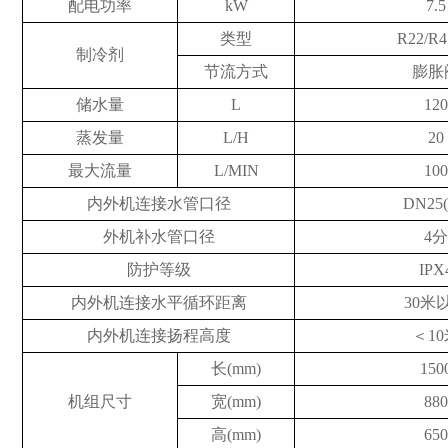
配电功率
kW
7.5
类型
R22/
R4
制冷剂
节流方式
膨胀
储水量
L
12
蒸发量
L/H
20
最大
流量
L/MIN
10
内外机连接水管口径
DN25(
外机补水管口径
4
防护等级
IPX
内外机连接水平循环距离
30米
内外机连接扬程高度
＜
1
长
(mm)
1
5
0
机组尺寸
宽
(mm)
8
8
高
(mm)
65