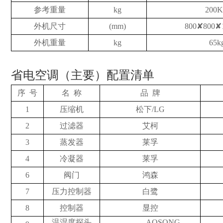
参考重量
kg
200
外机尺寸
(mm)
800✘800✘
外机重量
kg
6
5k
省电空调（主要）配置清单
序
号
名
称
品
牌
1
压缩机
松下
/LG
2
过滤器
艾柯
3
蒸发器
莱孚
4
冷凝器
莱孚
6
阀门
鸿森
7
压力控制器
白鹭
8
控制器
显控
温湿度探头
AOSONG