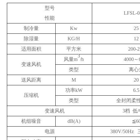
型号
LF
SL-0
性能
制冷量
Kw
25
除湿量
KG/H
12
适用面积
平方米
200-2
3
风量
m
/h
4000～
变速
风机
类型
离心
送风距离
M
2
0
功率
kW
6.5
压缩机
类型
全封闭柔
变速风机
3
档
低
机组噪音
dB(A)
≦6
电源
380V/50H